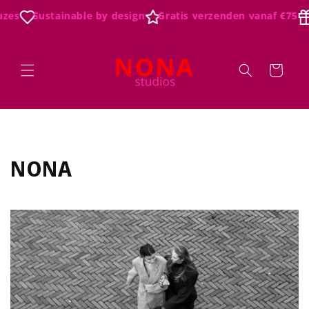
Skip to
zes
Sustainable by design
Gratis verzenden vanaf €75
content
Cart
NONA